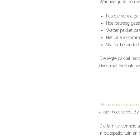
Wanneer julle trou v
Pas die venue gem
Hoe beweeg gaste
Watter pakket pas
Het julle akkommo
Watter besonderhe
Die regte pakket hang
direk met Simbali bev
Akkommodasie op di
aksie moet wees. By
Die familie-eenheid 
’n buitepatio, tuin en