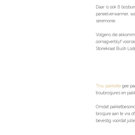
Daar is ook 6 bosbu
paneelverwarmer, waai
seremonie.
Volgens die akkommod
oornagverblyf voorsi
Stonekraal Bush Lo
Trou pakkette
gee paa
troubrosjures en pakk
Omdat pakketbesonder
brosjure aan te vra of
bevestig voordat julle