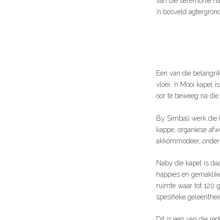
van die seremonie na
’n bosveld agtergrond
Een van die belangrik
vloei. ’n Mooi kapel i
oor te beweeg na die 
By Simbali werk die
kappe, organiese afw
akkommodeer, onderhe
Naby die kapel is da
happies en gemaklike
ruimte waar tot 120 g
spesifieke geleenthei
Dit is een van die re