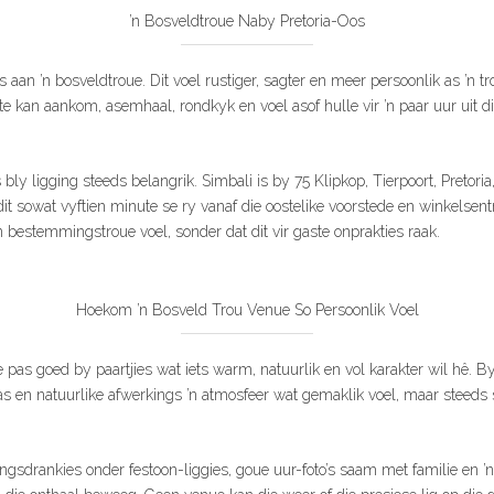
’n Bosveldtroue Naby Pretoria-Oos
s aan ’n bosveldtroue. Dit voel rustiger, sagter en meer persoonlik as ’n t
ste kan aankom, asemhaal, rondkyk en voel asof hulle vir ’n paar uur uit 
 bly ligging steeds belangrik. Simbali is by 75 Klipkop, Tierpoort, Pretoria
 dit sowat vyftien minute se ry vanaf die oostelike voorstede en winkelsen
’n bestemmingstroue voel, sonder dat dit vir gaste onprakties raak.
Hoekom ’n Bosveld Trou Venue So Persoonlik Voel
 pas goed by paartjies wat iets warm, natuurlik en vol karakter wil hê. B
reas en natuurlike afwerkings ’n atmosfeer wat gemaklik voel, maar steeds 
gsdrankies onder festoon-liggies, goue uur-foto’s saam met familie en ’n 