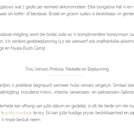
ngalows wat 2 gaste per eenheid akkommodeer. Elke bungalow het ’n en-
er en koffie- of teestasie. Bridal en groom suites is beskikbaar vir gere
asie-inligting word die bridal suite as ’n komplimentêre honeymoon suite
en. Vir verdere gastebeplanning lys die webwerf ook onafhanklike akko
dge en Nyala Bush Camp.
Trou Venues Pretoria: Pakkette en Beplanning
rtjies ’n praktiese beginpunt wanneer hulle venues vergelyk. Simbali bied
etinligting, insluitend mikro-, intieme, laeseisoen- en piekseisoen-Sater
hede kan afhang van julle datum en gastetal, is dit die beste om die nu
 ’n
gratis kwotasie
te kry. Só kan julle huidige pryse, beskikbaarheid en pa
 ’n finale besluit neem.