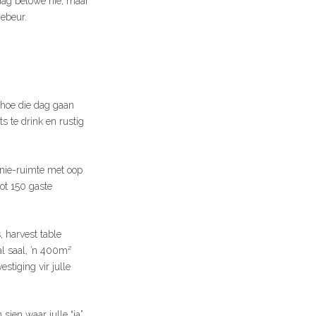
 dag belowe nie, maar
gebeur.
s hoe die dag gaan
ts te drink en rustig
nie-ruimte met oop
ot 150 gaste
 harvest table
al saal, ’n 400m²
stiging vir julle
sien waar julle “ja”