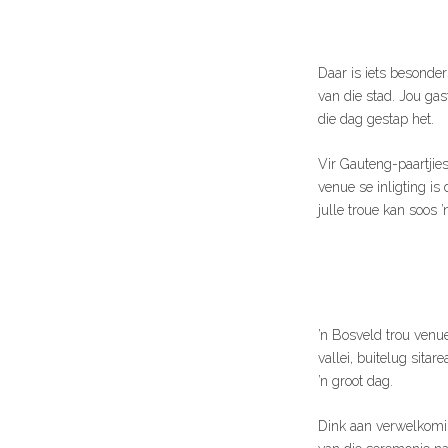
Daar is iets besonder
van die stad. Jou ga
die dag gestap het.
Vir Gauteng-paartjies
venue se inligting is
julle troue kan soos 
’n Bosveld trou venue
vallei, buitelug sita
’n groot dag.
Dink aan verwelkomin