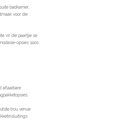
suite badkamer,
edmaak voor die
 vir die paartjie se
mmodasie-opsies soos
 aflaaibare
dagpakketopsies.
utste trou venue
kketinsluitings