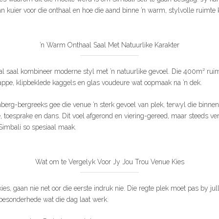
n kuier voor die onthaal en hoe die aand binne ’n warm, stylvolle ruimte 
’n Warm Onthaal Saal Met Natuurlike Karakter
al saal kombineer moderne styl met ’n natuurlike gevoel. Die 400m² ruim
ppe, klipbeklede kaggels en glas voudeure wat oopmaak na ’n dek.
nberg-bergreeks gee die venue ’n sterk gevoel van plek, terwyl die binne
, toesprake en dans. Dit voel afgerond en viering-gereed, maar steeds ve
Simbali so spesiaal maak.
Wat om te Vergelyk Voor Jy Jou Trou Venue Kies
ies, gaan nie net oor die eerste indruk nie. Die regte plek moet pas by jul
 besonderhede wat die dag laat werk.