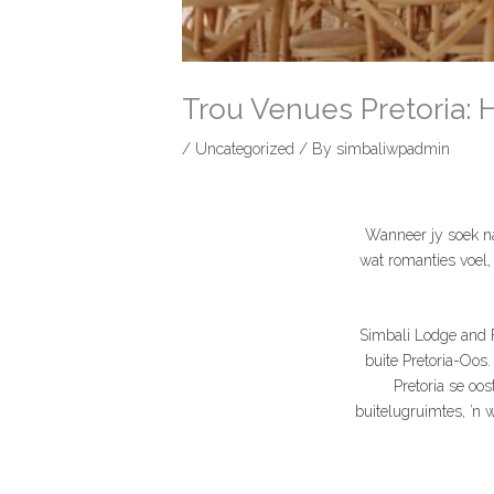
Trou Venues Pretoria: H
/
Uncategorized
/ By
simbaliwpadmin
Wanneer jy soek na 
wat romanties voel, 
Simbali Lodge and F
buite Pretoria-Oos.
Pretoria se oo
buitelugruimtes, ’n 