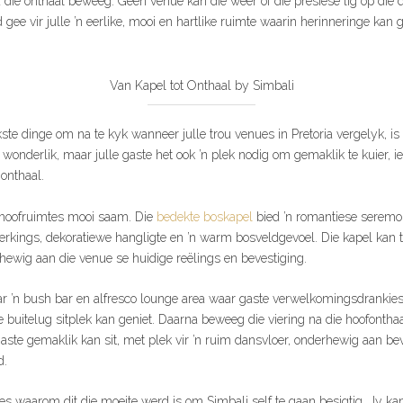
 die onthaal beweeg. Geen venue kan die weer of die presiese lig op die
 gee vir julle ’n eerlike, mooi en hartlike ruimte waarin herinneringe kan 
Van Kapel tot Onthaal by Simbali
ste dinge om na te kyk wanneer julle trou venues in Pretoria vergelyk, i
s wonderlik, maar julle gaste het ook ’n plek nodig om gemaklik te kuier, ie
onthaal.
 hoofruimtes mooi saam. Die
bedekte boskapel
bied ’n romantiese seremo
erkings, dekoratiewe hangligte en ’n warm bosveldgevoel. Die kapel kan t
wig aan die venue se huidige reëlings en bevestiging.
ar ’n bush bar en alfresco lounge area waar gaste verwelkomingsdrankies,
 buitelug sitplek kan geniet. Daarna beweeg die viering na die hoofontha
aste gemaklik kan sit, met plek vir ’n ruim dansvloer, onderhewig aan beve
d.
des waarom dit die moeite werd is om Simbali self te gaan besigtig. Jy kan 