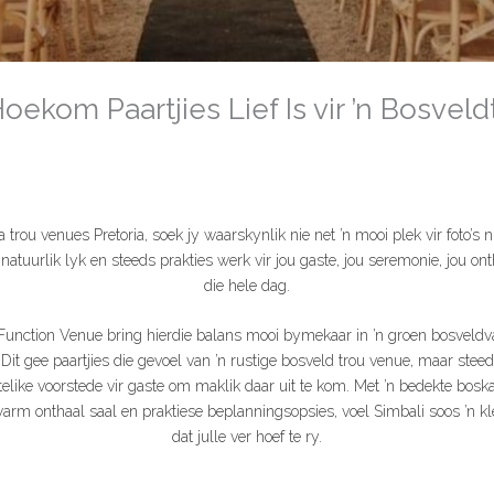
oekom Paartjies Lief Is vir ’n Bosvel
trou venues Pretoria, soek jy waarskynlik nie net ’n mooi plek vir foto’s n
natuurlik lyk en steeds prakties werk vir jou gaste, jou seremonie, jou ont
die hele dag.
unction Venue bring hierdie balans mooi bymekaar in ’n groen bosveldvall
 Dit gee paartjies die gevoel van ’n rustige bosveld trou venue, maar st
stelike voorstede vir gaste om maklik daar uit te kom. Met ’n bedekte bosk
warm onthaal saal en praktiese beplanningsopsies, voel Simbali soos ’n 
dat julle ver hoef te ry.