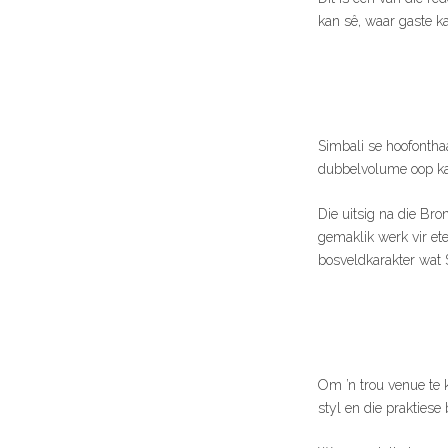
kan sê, waar gaste ka
Simbali se hoofontha
dubbelvolume oop ka
Die uitsig na die Bro
gemaklik werk vir ete
bosveldkarakter wat 
Om ’n trou venue te k
styl en die praktiese