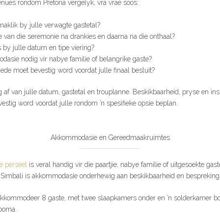
enues rondom Pretoria vergelyk, vra vrae soos:
aklik by julle verwagte gastetal?
 van die seremonie na drankies en daarna na die onthaal?
 by julle datum en tipe viering?
dasie nodig vir nabye familie of belangrike gaste?
de moet bevestig word voordat julle finaal besluit?
 af van julle datum, gastetal en trouplanne. Beskikbaarheid, pryse en ins
estig word voordat julle rondom ’n spesifieke opsie beplan.
Akkommodasie en Gereedmaakruimtes
e perseel
is veral handig vir die paartjie, nabye familie of uitgesoekte ga
 Simbali is akkommodasie onderhewig aan beskikbaarheid en besprekings
akkommodeer 8 gaste, met twee slaapkamers onder en ’n solderkamer bo.
 boma.