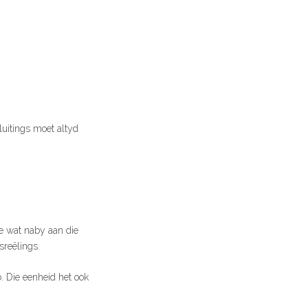
luitings moet altyd
ste wat naby aan die
reëlings.
 Die eenheid het ook