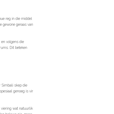
roue reg in die middel
die gewone geraas van
, en volgens die
trums. Dit beteken
y Simbali skep die
spesiaal genoeg is vir
viering wat natuurlik