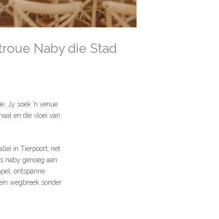
dtroue Naby die Stad
ie. Jy soek ’n venue
haal en die vloei van
ei in Tierpoort, net
eeds naby genoeg aan
apel, ontspanne
klein wegbreek sonder