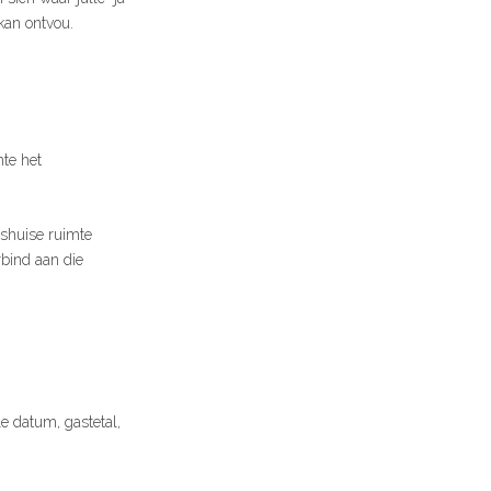
kan ontvou.
te het
nshuise ruimte
rbind aan die
le datum, gastetal,